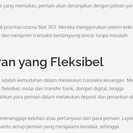
is yang memukau, pemain akan dimanjakan dengan pilihan ya
i prioritas utama Slot 303. Mereka menggunakan sistem enkri
in dan menjamin transaksi berlangsung lancar tanpa masalah
n yang Fleksibel
 303 adalah kemudahan dalam melakukan transaksi keuangan. M
ksibel, mulai dari transfer bank, dompet digital, hingga
hkan para pemain dalam melakukan deposit dan penarikan d
am menanggapi keluhan atau pertanyaan dari para pemain. Lay
bantu setiap pemain yang mengalami kendala, sehingga