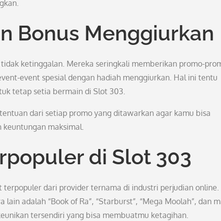
gkan.
an Bonus Menggiurkan
a tidak ketinggalan. Mereka seringkali memberikan promo-pro
event-event spesial dengan hadiah menggiurkan. Hal ini tentu
tuk tetap setia bermain di Slot 303.
etentuan dari setiap promo yang ditawarkan agar kamu bisa
 keuntungan maksimal.
rpopuler di Slot 303
terpopuler dari provider ternama di industri perjudian online.
lain adalah “Book of Ra”, “Starburst”, “Mega Moolah”, dan m
 keunikan tersendiri yang bisa membuatmu ketagihan.