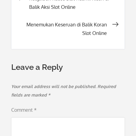
Balik Aksi Slot Online
navigation
Menemukan Keseruan di Balik Koran
Slot Online
Leave a Reply
Your email address will not be published.
Required
fields are marked
*
Comment
*