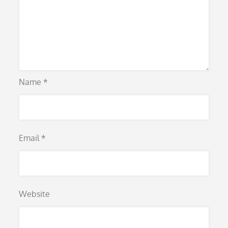
Name
*
Email
*
Website