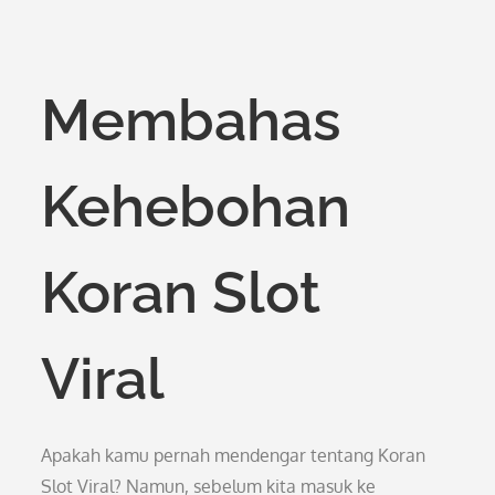
Membahas
Kehebohan
Koran Slot
Viral
Apakah kamu pernah mendengar tentang Koran
Slot Viral? Namun, sebelum kita masuk ke