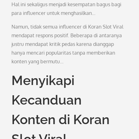
Hal ini sekaligus menjadi kesempatan bagus bagi
para influencer untuk menghasilkan…
Namun, tidak semua influencer di Koran Slot Viral
mendapat respons positif. Beberapa di antaranya
justru mendapat kritik pedas karena dianggap
hanya mencari popularitas tanpa memberikan
konten yang bermutu…
Menyikapi
Kecanduan
Konten di Koran