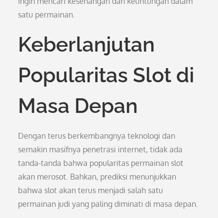
ingin mencari kesenangan dan keuntungan dalam
satu permainan.
Keberlanjutan
Popularitas Slot di
Masa Depan
Dengan terus berkembangnya teknologi dan
semakin masifnya penetrasi internet, tidak ada
tanda-tanda bahwa popularitas permainan slot
akan merosot. Bahkan, prediksi menunjukkan
bahwa slot akan terus menjadi salah satu
permainan judi yang paling diminati di masa depan.