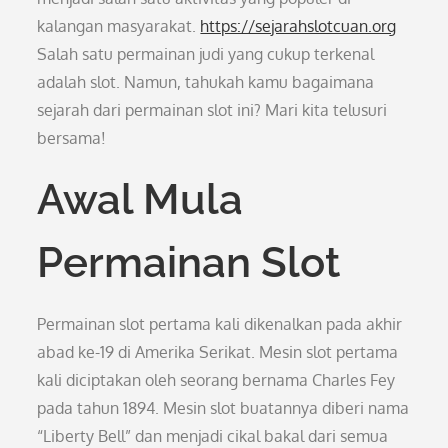
kalangan masyarakat.
https://sejarahslotcuan.org
Salah satu permainan judi yang cukup terkenal
adalah slot. Namun, tahukah kamu bagaimana
sejarah dari permainan slot ini? Mari kita telusuri
bersama!
Awal Mula
Permainan Slot
Permainan slot pertama kali dikenalkan pada akhir
abad ke-19 di Amerika Serikat. Mesin slot pertama
kali diciptakan oleh seorang bernama Charles Fey
pada tahun 1894. Mesin slot buatannya diberi nama
“Liberty Bell” dan menjadi cikal bakal dari semua