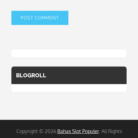
BLOGROLL
Copyright © 2026
Bahas Slot Populer
. All Rights