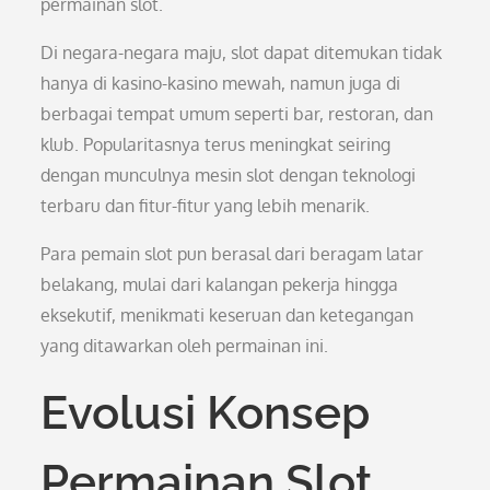
permainan slot.
Di negara-negara maju, slot dapat ditemukan tidak
hanya di kasino-kasino mewah, namun juga di
berbagai tempat umum seperti bar, restoran, dan
klub. Popularitasnya terus meningkat seiring
dengan munculnya mesin slot dengan teknologi
terbaru dan fitur-fitur yang lebih menarik.
Para pemain slot pun berasal dari beragam latar
belakang, mulai dari kalangan pekerja hingga
eksekutif, menikmati keseruan dan ketegangan
yang ditawarkan oleh permainan ini.
Evolusi Konsep
Permainan Slot