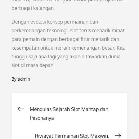
berbagai kalangan.
Dengan evolusi konsep permainan dan
perkembangan teknologi, slot terus menarik minat
para pemain dengan berbagai fitur menarik dan
kesempatan untuk meraih kemenangan besar. Kita
tunggu saja apa lagi yang akan ditawarkan dunia
slot di masa depan!
By
admin
Post
Mengulas Sejarah Slot Mantap dan
Pesonanya
navigation
Riwayat Permainan Slot Maxwin: