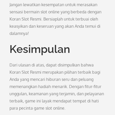
Jangan lewatkan kesempatan untuk merasakan
sensasi bermain slot online yang berbeda dengan
Koran Slot Resmi. Bersiaplah untuk terbuai oleh
keasyikan dan keseruan yang akan Anda temui di
dalamnya!
Kesimpulan
Dari ulasan di atas, dapat disimpulkan bahwa
Koran Slot Resmi merupakan pilihan terbaik bagi
Anda yang mencari hiburan seru dan peluang
memenangkan hadiah menarik. Dengan fitur-fitur
unggulan, keamanan yang terjamin, dan pelayanan
terbaik, game ini layak mendapat tempat di hati
para pecinta game slot online.