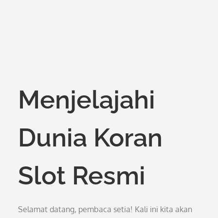
Menjelajahi
Dunia Koran
Slot Resmi
Selamat datang, pembaca setia! Kali ini kita akan