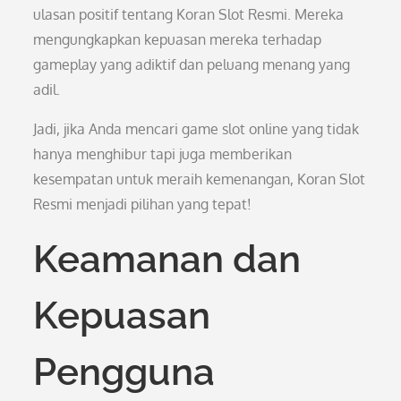
ulasan positif tentang Koran Slot Resmi. Mereka
mengungkapkan kepuasan mereka terhadap
gameplay yang adiktif dan peluang menang yang
adil.
Jadi, jika Anda mencari game slot online yang tidak
hanya menghibur tapi juga memberikan
kesempatan untuk meraih kemenangan, Koran Slot
Resmi menjadi pilihan yang tepat!
Keamanan dan
Kepuasan
Pengguna