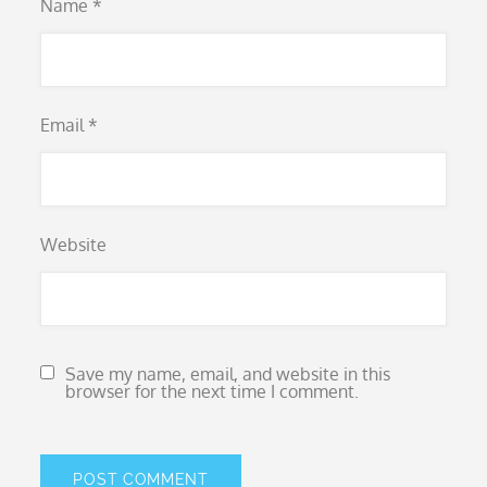
Name
*
Email
*
Website
Save my name, email, and website in this
browser for the next time I comment.