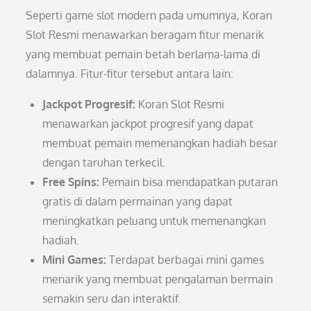
Seperti game slot modern pada umumnya, Koran
Slot Resmi menawarkan beragam fitur menarik
yang membuat pemain betah berlama-lama di
dalamnya. Fitur-fitur tersebut antara lain:
Jackpot Progresif:
Koran Slot Resmi
menawarkan jackpot progresif yang dapat
membuat pemain memenangkan hadiah besar
dengan taruhan terkecil.
Free Spins:
Pemain bisa mendapatkan putaran
gratis di dalam permainan yang dapat
meningkatkan peluang untuk memenangkan
hadiah.
Mini Games:
Terdapat berbagai mini games
menarik yang membuat pengalaman bermain
semakin seru dan interaktif.