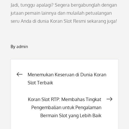
Jadi, tunggu apalagi? Segera bergabunglah dengan
jutaan pemain lainnya dan mulailah petualangan
seru Anda di dunia Koran Slot Resmi sekarang juga!
By
admin
Post
Menemukan Keseruan di Dunia Koran
Slot Terbaik
navigation
Koran Slot RTP: Membahas Tingkat
Pengembalian untuk Pengalaman
Bermain Slot yang Lebih Baik