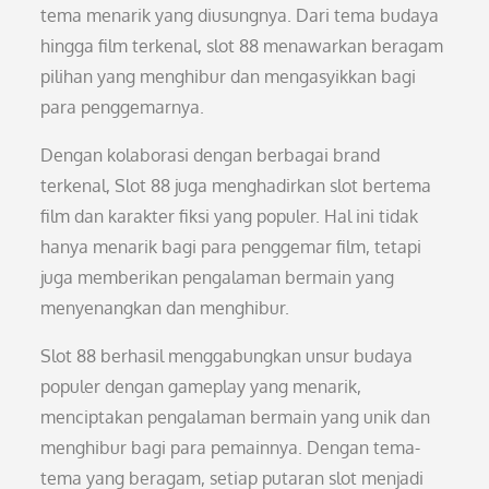
tema menarik yang diusungnya. Dari tema budaya
hingga film terkenal, slot 88 menawarkan beragam
pilihan yang menghibur dan mengasyikkan bagi
para penggemarnya.
Dengan kolaborasi dengan berbagai brand
terkenal, Slot 88 juga menghadirkan slot bertema
film dan karakter fiksi yang populer. Hal ini tidak
hanya menarik bagi para penggemar film, tetapi
juga memberikan pengalaman bermain yang
menyenangkan dan menghibur.
Slot 88 berhasil menggabungkan unsur budaya
populer dengan gameplay yang menarik,
menciptakan pengalaman bermain yang unik dan
menghibur bagi para pemainnya. Dengan tema-
tema yang beragam, setiap putaran slot menjadi