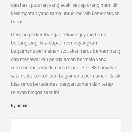
dan hasil putaran yang acak, setiap orang memiliki
kesempatan yang sama untuk meraih kemenangan
besar.
Dengan perkembangan teknologi yang terus
berlangsung, kita dapat membayangkan
bagaimana permainan slot akan terus berkembang
dan menawarkan pengalaman bermain yang
semakin menarik di masa depan. Slot 88 hanyalah
salah satu contoh dari bagaimana permainan klasik
bisa terus beradaptasi dengan zaman dan tetap
relevan hingga saat ini.
By
admin