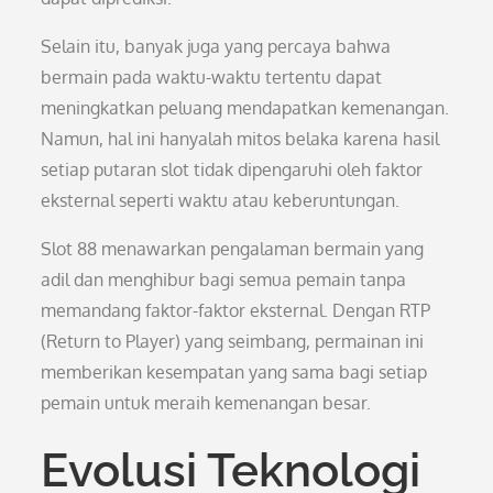
Selain itu, banyak juga yang percaya bahwa
bermain pada waktu-waktu tertentu dapat
meningkatkan peluang mendapatkan kemenangan.
Namun, hal ini hanyalah mitos belaka karena hasil
setiap putaran slot tidak dipengaruhi oleh faktor
eksternal seperti waktu atau keberuntungan.
Slot 88 menawarkan pengalaman bermain yang
adil dan menghibur bagi semua pemain tanpa
memandang faktor-faktor eksternal. Dengan RTP
(Return to Player) yang seimbang, permainan ini
memberikan kesempatan yang sama bagi setiap
pemain untuk meraih kemenangan besar.
Evolusi Teknologi