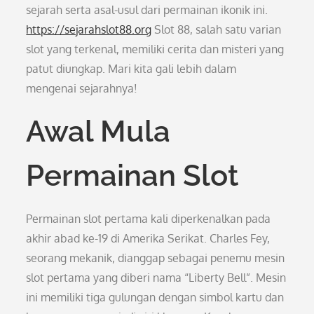
sejarah serta asal-usul dari permainan ikonik ini.
https://sejarahslot88.org
Slot 88, salah satu varian
slot yang terkenal, memiliki cerita dan misteri yang
patut diungkap. Mari kita gali lebih dalam
mengenai sejarahnya!
Awal Mula
Permainan Slot
Permainan slot pertama kali diperkenalkan pada
akhir abad ke-19 di Amerika Serikat. Charles Fey,
seorang mekanik, dianggap sebagai penemu mesin
slot pertama yang diberi nama “Liberty Bell”. Mesin
ini memiliki tiga gulungan dengan simbol kartu dan