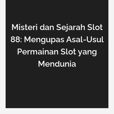
Misteri dan Sejarah Slot
88: Mengupas Asal-Usul
Permainan Slot yang
Mendunia