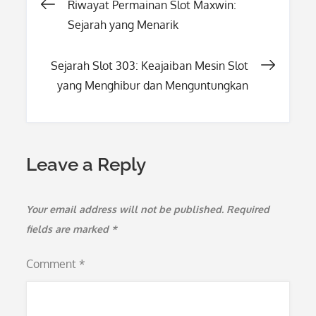
Post
Riwayat Permainan Slot Maxwin:
Sejarah yang Menarik
navigation
Sejarah Slot 303: Keajaiban Mesin Slot
yang Menghibur dan Menguntungkan
Leave a Reply
Your email address will not be published.
Required
fields are marked
*
Comment
*