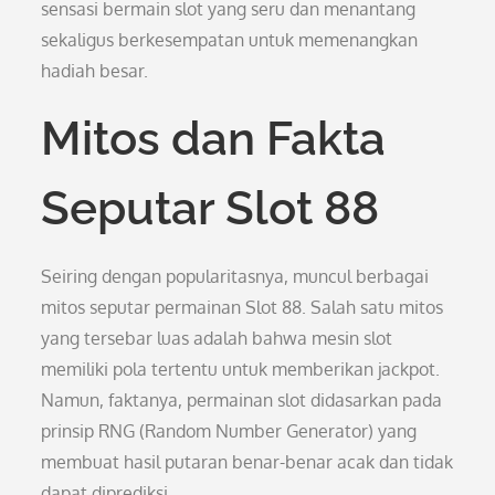
sensasi bermain slot yang seru dan menantang
sekaligus berkesempatan untuk memenangkan
hadiah besar.
Mitos dan Fakta
Seputar Slot 88
Seiring dengan popularitasnya, muncul berbagai
mitos seputar permainan Slot 88. Salah satu mitos
yang tersebar luas adalah bahwa mesin slot
memiliki pola tertentu untuk memberikan jackpot.
Namun, faktanya, permainan slot didasarkan pada
prinsip RNG (Random Number Generator) yang
membuat hasil putaran benar-benar acak dan tidak
dapat diprediksi.