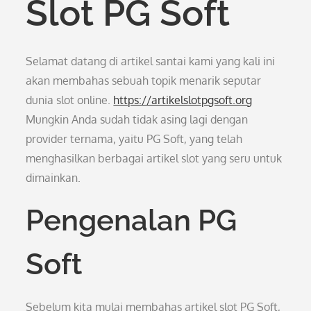
Slot PG Soft
Selamat datang di artikel santai kami yang kali ini
akan membahas sebuah topik menarik seputar
dunia slot online.
https://artikelslotpgsoft.org
Mungkin Anda sudah tidak asing lagi dengan
provider ternama, yaitu PG Soft, yang telah
menghasilkan berbagai artikel slot yang seru untuk
dimainkan.
Pengenalan PG
Soft
Sebelum kita mulai membahas artikel slot PG Soft,