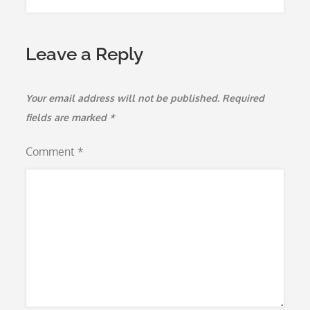
Leave a Reply
Your email address will not be published.
Required
fields are marked
*
Comment
*