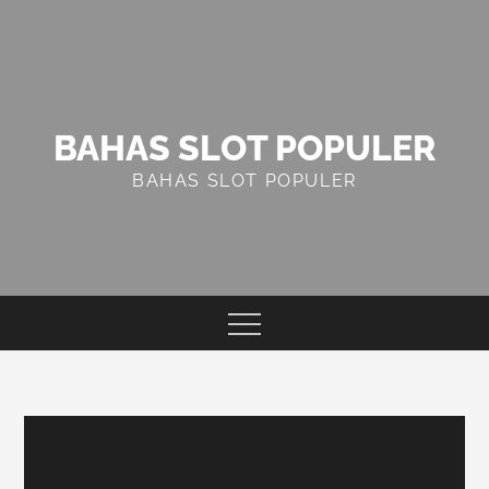
Skip
to
content
BAHAS SLOT POPULER
BAHAS SLOT POPULER