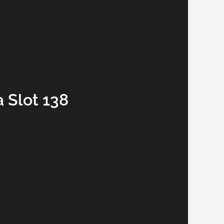
 Slot 138