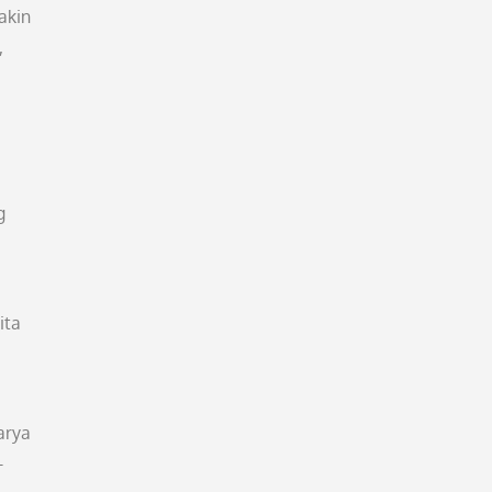
akin
,
g
ita
arya
-