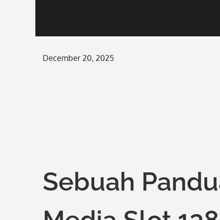
Posted
December 20, 2025
on
Sebuah Pandu
Media Slot 138