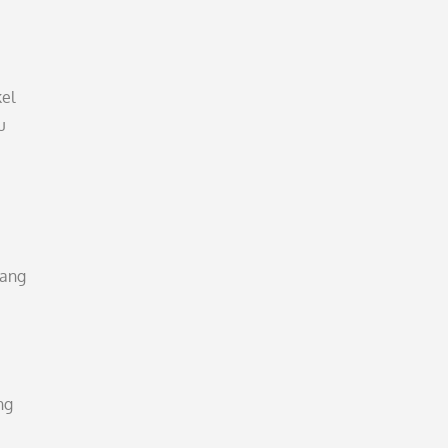
kel
u
yang
ng