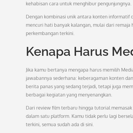
kehabisan cara untuk menghibur pengunjungnya.
Dengan kombinasi unik antara konten informatif 
mencuri hati banyak kalangan, mulai dari remaja
perkembangan terkini.
Kenapa Harus Med
Jika kamu bertanya mengapa harus memilih Media 
jawabannya sederhana: keberagaman konten dan in
berita panas yang sedang terjadi, tetapi juga me
berbagai kegiatan yang menyenangkan.
Dari review film terbaru hingga tutorial memasak
dalam satu platform. Kamu tidak perlu lagi berse
terkini, semua sudah ada di sini.