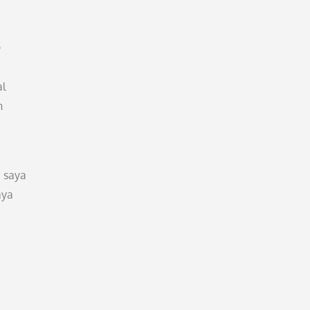
8
al
h
a saya
aya