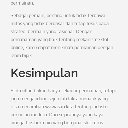
permainan.
Sebagai pemain, penting untuk tidak terbawa
mitos yang tidak berdasar dan tetap fokus pada
strategi bermain yang rasional. Dengan
pemahaman yang baik tentang mekanisme slot
online, kamu dapat menikmati permainan dengan
lebih bijak.
Kesimpulan
Slot online bukan hanya sekadar permainan, tetapi
juga mengandung sejumlah fakta menarik yang
bisa menambah wawasan kita tentang industri
perjudian modern. Dari sejarahnya yang kaya
hingga tips bermain yang berguna, slot terus