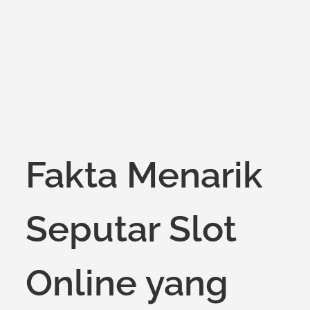
on
Fakta Menarik
Seputar Slot
Online yang