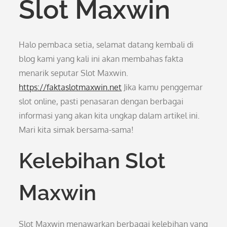
Slot Maxwin
Halo pembaca setia, selamat datang kembali di
blog kami yang kali ini akan membahas fakta
menarik seputar Slot Maxwin.
https://faktaslotmaxwin.net
Jika kamu penggemar
slot online, pasti penasaran dengan berbagai
informasi yang akan kita ungkap dalam artikel ini.
Mari kita simak bersama-sama!
Kelebihan Slot
Maxwin
Slot Maxwin menawarkan berbagai kelebihan yang