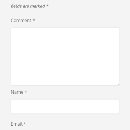
fields are marked
*
Comment
*
Name
*
Email
*