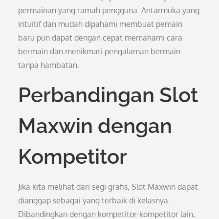
permainan yang ramah pengguna. Antarmuka yang
intuitif dan mudah dipahami membuat pemain
baru pun dapat dengan cepat memahami cara
bermain dan menikmati pengalaman bermain
tanpa hambatan.
Perbandingan Slot
Maxwin dengan
Kompetitor
Jika kita melihat dari segi grafis, Slot Maxwin dapat
dianggap sebagai yang terbaik di kelasnya.
Dibandingkan dengan kompetitor-kompetitor lain,