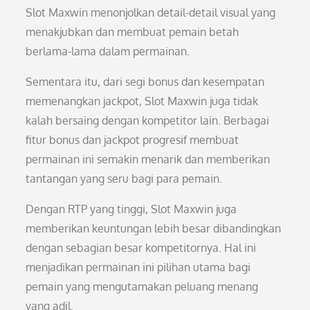
Slot Maxwin menonjolkan detail-detail visual yang
menakjubkan dan membuat pemain betah
berlama-lama dalam permainan.
Sementara itu, dari segi bonus dan kesempatan
memenangkan jackpot, Slot Maxwin juga tidak
kalah bersaing dengan kompetitor lain. Berbagai
fitur bonus dan jackpot progresif membuat
permainan ini semakin menarik dan memberikan
tantangan yang seru bagi para pemain.
Dengan RTP yang tinggi, Slot Maxwin juga
memberikan keuntungan lebih besar dibandingkan
dengan sebagian besar kompetitornya. Hal ini
menjadikan permainan ini pilihan utama bagi
pemain yang mengutamakan peluang menang
yang adil.