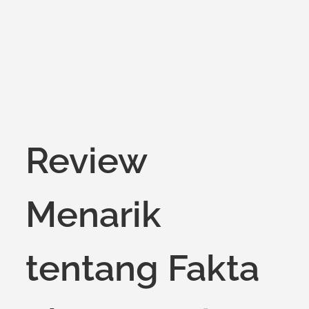
Review
Menarik
tentang Fakta