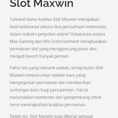
Slot Maxwin
Tahukah kamu bahwa Slot Maxwin merupakan
hasil kolaborasi antara dua perusahaan terkemuka
dalam industri perjudian online? Kolaborasi antara
Max Gaming dan Win Entertainment menghasilkan
permainan slot yang mengguncang pasar dan
menjadi favorit banyak pemain.
Fakta lain yang menarik adalah, setiap bulan Slot
Maxwin meluncurkan update baru yang
menyegarkan permainan dan memberikan
tantangan baru bagi para pemain. Hal ini
menandakan komitmen dari pengembang untuk
terus meningkatkan kualitas permainan.
Selain itu, Slot Maxwin juga dikenal sebagai